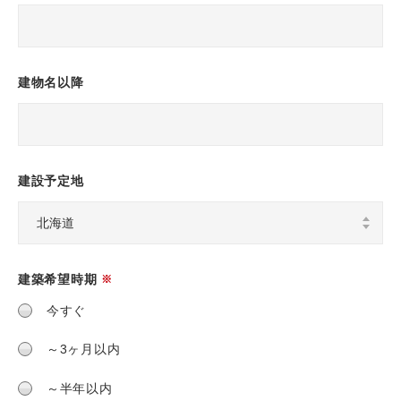
建物名以降
建設予定地
建築希望時期
※
今すぐ
～3ヶ月以内
～半年以内