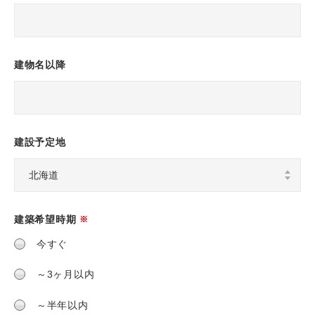
建物名以降
建設予定地
建築希望時期
※
今すぐ
～3ヶ月以内
～半年以内