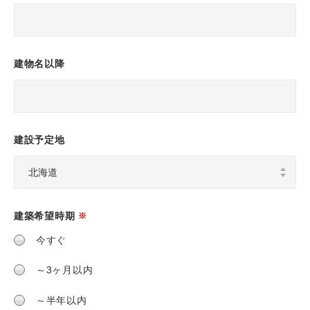
建物名以降
建設予定地
建築希望時期
※
今すぐ
～3ヶ月以内
～半年以内