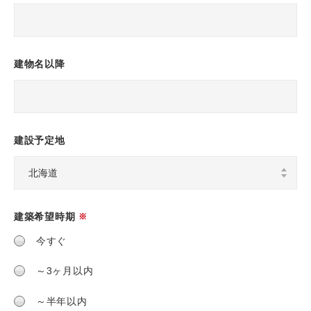
建物名以降
建設予定地
建築希望時期
※
今すぐ
～3ヶ月以内
～半年以内