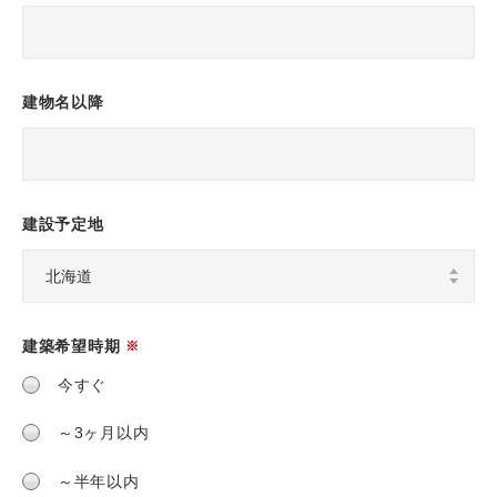
建物名以降
建設予定地
建築希望時期
※
今すぐ
～3ヶ月以内
～半年以内