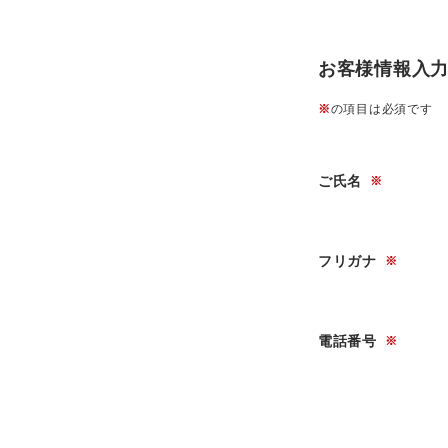
お客様情報入
※
の項目は必須です
特集
店舗名
ご氏名
※
フリガナ
※
電話番号
※