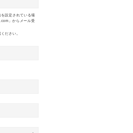
信を設定されている場
.com」からメール受
認ください。