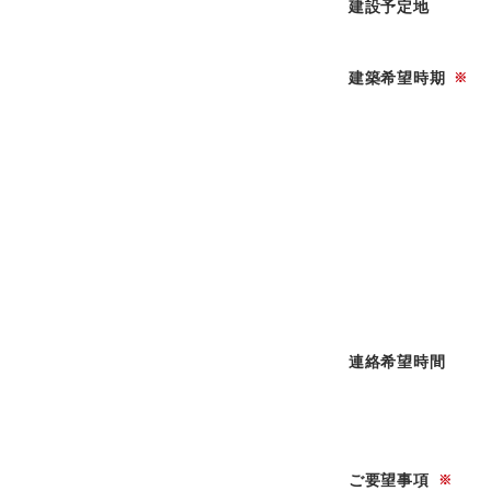
建設予定地
建築希望時期
※
連絡希望時間
ご要望事項
※